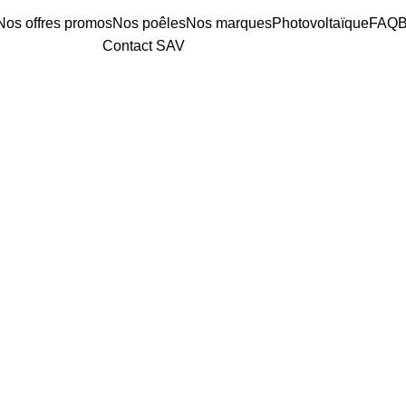
Nos offres promos
Nos poêles
Nos marques
Photovoltaïque
FAQ
B
Contact SAV